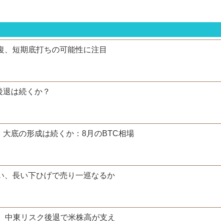
回復、短期底打ちの可能性に注目
後退は続くか？
 大底の形成は続くか：8月のBTC相場
ばい、長い下ひげで売り一巡なるか
持 中東リスク後退で米株高が支え