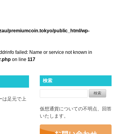
zau/premiumcoin.tokyo/public_html/wp-
ddrinfo failed: Name or service not known in
r.php
on line
117
検索
ーは足元で上
仮想通貨についての不明点、回答
いたします。