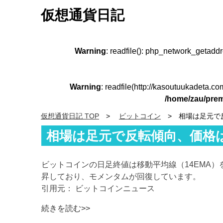
仮想通貨日記
Warning
: readfile(): php_network_getadd
Warning
: readfile(http://kasoutuukadeta.c
/home/zau/prem
仮想通貨日記 TOP
ビットコイン
相場は足元で
相場は足元で反転傾向、価格は
ビットコインの日足終値は移動平均線（14EMA
昇しており、モメンタムが回復しています。
引用元： ビットコインニュース
続きを読む>>