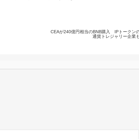
CEAが240億円相当のBNB購入 IPトークン
通貨トレジャリー企業