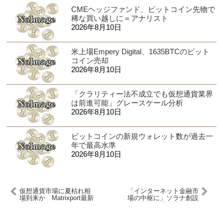
CMEヘッジファンド、ビットコイン先物で
稀な買い越しに＝アナリスト
2026年8月10日
米上場Empery Digital、1635BTCのビット
コイン売却
2026年8月10日
「クラリティー法不成立でも仮想通貨業界
は前進可能」グレースケール分析
2026年8月10日
ビットコインの新規ウォレット数が過去一
年で最高水準
2026年8月10日
仮想通貨市場に夏枯れ相
「インターネット金融市
場到来か Matrixport最新
場の中枢に」ソラナ創設
予想
者が新たな構築計画を発
表