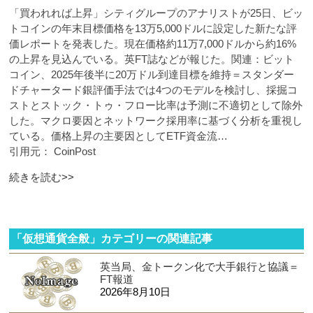
「買われれば上昇」シティグループのアナリストが25日、ビッ
トコインの年末目標価格を13万5,000ドルに設定した新たな評
価レポートを発表した。現在価格約11万7,000ドルから約16%
の上昇を見込んでいる。英FT誌などが報じた。関連：ビット
コイン、2025年後半に20万ドル到達目標を維持＝スタンダー
ドチャータード銀評価手法では4つのモデルを検討し、採掘コ
ストとストック・トゥ・フロー比率は予測に不適切として除外
した。マクロ要因とネットワーク採用率に基づく分析を重視し
ている。価格上昇の主要因としてETF資金流…
引用元： CoinPost
続きを読む>>
「仮想通貨全般」カテゴリーの関連記事
英当局、金トークン化で大手銀行と協議＝
FT報道
2026年8月10日