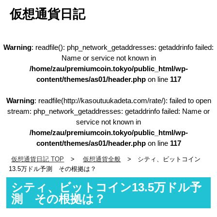
仮想通貨日記
Warning
: readfile(): php_network_getaddresses: getaddrinfo failed:
Name or service not known in
/home/zau/premiumcoin.tokyo/public_html/wp-
content/themes/as01/header.php
on line
117
Warning
: readfile(http://kasoutuukadeta.com/rate/): failed to open
stream: php_network_getaddresses: getaddrinfo failed: Name or
service not known in
/home/zau/premiumcoin.tokyo/public_html/wp-
content/themes/as01/header.php
on line
117
仮想通貨日記 TOP
仮想通貨全般
シティ、ビットコイン
13.5万ドル予測 その根拠は？
シティ、ビットコイン13.5万ドル予
測 その根拠は？