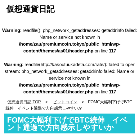
仮想通貨日記
Warning
: readfile(): php_network_getaddresses: getaddrinfo failed:
Name or service not known in
/home/zau/premiumcoin.tokyo/public_html/wp-
content/themes/as01/header.php
on line
117
Warning
: readfile(http://kasoutuukadeta.com/rate/): failed to open
stream: php_network_getaddresses: getaddrinfo failed: Name or
service not known in
/home/zau/premiumcoin.tokyo/public_html/wp-
content/themes/as01/header.php
on line
117
仮想通貨日記 TOP
ビットコイン
FOMC大幅利下げでBTC
続伸 イベント通過で方向感示しやすいか
FOMC大幅利下げでBTC続伸 イベ
ント通過で方向感示しやすいか