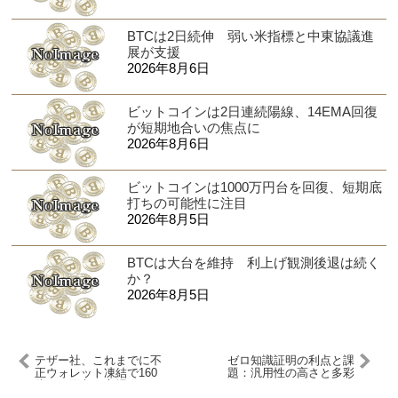
BTCは2日続伸 弱い米指標と中東協議進
展が支援
2026年8月6日
ビットコインは2日連続陽線、14EMA回復
が短期地合いの焦点に
2026年8月6日
ビットコインは1000万円台を回復、短期底
打ちの可能性に注目
2026年8月5日
BTCは大台を維持 利上げ観測後退は続く
か？
2026年8月5日
テザー社、これまでに不
ゼロ知識証明の利点と課
正ウォレット凍結で160
題：汎用性の高さと多彩
億円を回収 市場シェア
なユースケース｜
は75％に到達
WebX2024