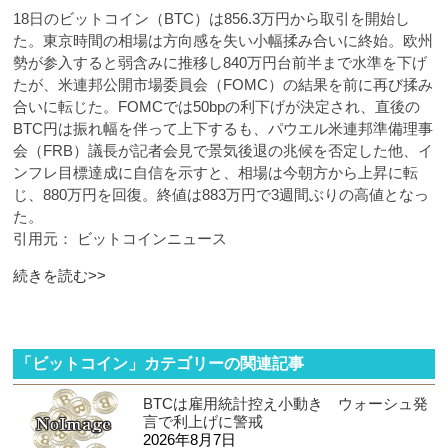
18日のビットコイン（BTC）は856.3万円から取引を開始し
た。東京時間の相場は方向感を失い小幅揉み合いに終始。欧州
勢が参入すると弱含みに推移し840万円台前半まで水準を下げ
たが、米連邦公開市場委員会（FOMC）の結果を前に再び揉み
合いに転じた。FOMCでは50bpの利下げが決定され、直後の
BTC円は振れ幅を伴って上下するも、パウエル米連邦準備理事
会（FRB）議長が記者会見で景気後退の兆候を否定した他、イ
ンフレ目標達成に自信を示すと、相場は今朝方から上昇に転
じ、880万円を回復。終値は883万円で3週間ぶりの高値となっ
た。
引用元： ビットコインニュース
続きを読む>>
「ビットコイン」カテゴリーの関連記事
BTCは雇用統計控え小動き ウォーシュ発
言で利上げに警戒
2026年8月7日