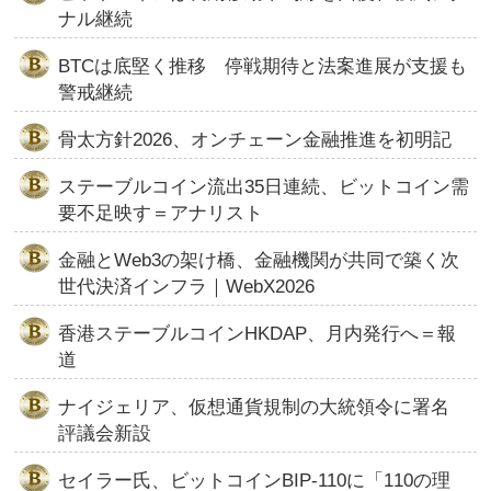
ナル継続
BTCは底堅く推移 停戦期待と法案進展が支援も
警戒継続
骨太方針2026、オンチェーン金融推進を初明記
ステーブルコイン流出35日連続、ビットコイン需
要不足映す＝アナリスト
金融とWeb3の架け橋、金融機関が共同で築く次
世代決済インフラ｜WebX2026
香港ステーブルコインHKDAP、月内発行へ＝報
道
ナイジェリア、仮想通貨規制の大統領令に署名
評議会新設
セイラー氏、ビットコインBIP-110に「110の理