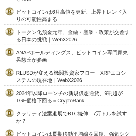
ビットコインは6月高値を更新、上昇トレンド入
りの可能性高まる
トークン化預金元年、金融・産業・政策が交差す
る日本の挑戦｜WebX2026
ANAPホールディングス、ビットコイン専門家東
晃慈氏が参画
RLUSDが変える機関投資家フロー XRPエコシ
ステムの現在地｜WebX2026
2024年以降ローンチの新規仮想通貨、9割超が
TGE価格下回る＝CryptoRank
クラリティ法案進展でBTC続伸 7万ドルを試す
か？
ビットコインは長期移動平均線を回復、強気シグ