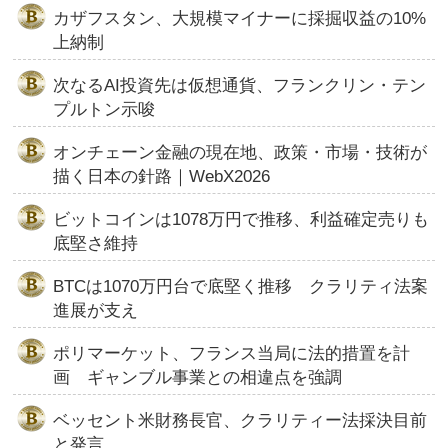
カザフスタン、大規模マイナーに採掘収益の10%
上納制
次なるAI投資先は仮想通貨、フランクリン・テン
プルトン示唆
オンチェーン金融の現在地、政策・市場・技術が
描く日本の針路｜WebX2026
ビットコインは1078万円で推移、利益確定売りも
底堅さ維持
BTCは1070万円台で底堅く推移 クラリティ法案
進展が支え
ポリマーケット、フランス当局に法的措置を計
画 ギャンブル事業との相違点を強調
ベッセント米財務長官、クラリティー法採決目前
と発言