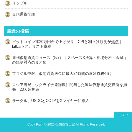
リップル
仮想通貨全般
最近の投稿
ビットコイン1020万円台で上げ渋り、CPIと利上げ観測が焦点｜
bitbankアナリスト寄稿
週刊仮想通貨ニュース（8/7）｜スペースX決算・相場分析・金融庁
の規制対応のまとめ
ブラジル中銀、仮想通貨送金に最大24時間の遅延義務付け
ロシア当局、ウクライナ発詐欺に関与した違法仮想通貨交換所を摘
発 20人超拘束
サークル、USDCとCCTPをXレイヤーに導入
↑ TOP
Copy Right ©
2026 仮想通貨日記
All Rights Reserved.