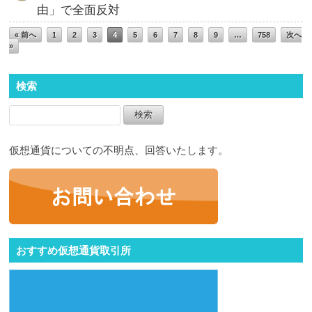
由」で全面反対
« 前へ
1
2
3
4
5
6
7
8
9
…
758
次へ
»
検索
仮想通貨についての不明点、回答いたします。
おすすめ仮想通貨取引所