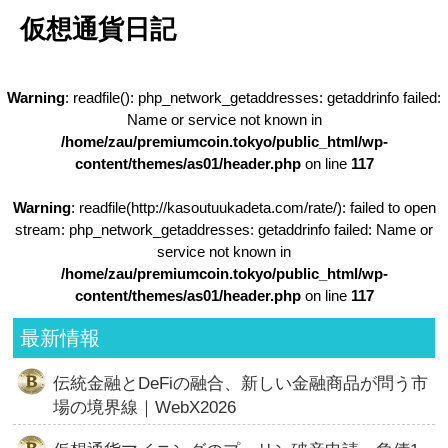
仮想通貨日記
Warning
: readfile(): php_network_getaddresses: getaddrinfo failed:
Name or service not known in
/home/zau/premiumcoin.tokyo/public_html/wp-
content/themes/as01/header.php
on line
117
Warning
: readfile(http://kasoutuukadeta.com/rate/): failed to open
stream: php_network_getaddresses: getaddrinfo failed: Name or
service not known in
/home/zau/premiumcoin.tokyo/public_html/wp-
content/themes/as01/header.php
on line
117
最新情報
伝統金融とDeFiの融合、新しい金融商品が問う市
場の境界線｜WebX2026