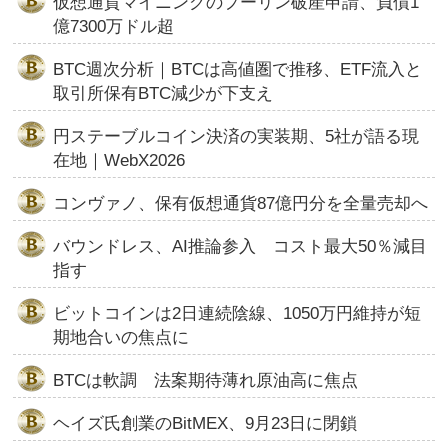
仮想通貨マイニングのプーリン破産申請、負債1
億7300万ドル超
BTC週次分析｜BTCは高値圏で推移、ETF流入と
取引所保有BTC減少が下支え
円ステーブルコイン決済の実装期、5社が語る現
在地｜WebX2026
コンヴァノ、保有仮想通貨87億円分を全量売却へ
バウンドレス、AI推論参入 コスト最大50％減目
指す
ビットコインは2日連続陰線、1050万円維持が短
期地合いの焦点に
BTCは軟調 法案期待薄れ原油高に焦点
ヘイズ氏創業のBitMEX、9月23日に閉鎖