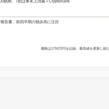
銘柄、7割は事実上消滅＝CryptoRank
査報告書、前四半期の独歩高に注目
価格は1750万円を記録、最高値を更新し続