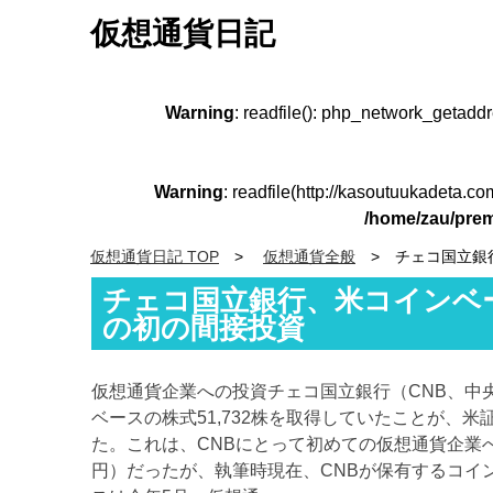
仮想通貨日記
Warning
: readfile(): php_network_getadd
Warning
: readfile(http://kasoutuukadeta.c
/home/zau/prem
仮想通貨日記 TOP
仮想通貨全般
チェコ国立銀
チェコ国立銀行、米コインベ
の初の間接投資
仮想通貨企業への投資チェコ国立銀行（CNB、中央
ベースの株式51,732株を取得していたことが、米
た。これは、CNBにとって初めての仮想通貨企業への
円）だったが、執筆時現在、CNBが保有するコイン