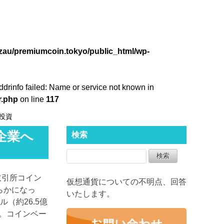
zau/premiumcoin.tokyo/public_html/wp-
ddrinfo failed: Name or service not known in
r.php
on line
117
投資
企業へ
検索
取引所コイン
仮想通貨についての不明点、回答
らかになっ
いたします。
（約26.5億
る。コインベー