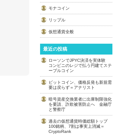
モナコイン
リップル
仮想通貨全般
最近の投稿
ローソンでJPYC決済を実体験
コンビニのレジで払う円建てステ
ーブルコイン
ビットコイン、価格反発も新規需
要は戻らず＝アナリスト
暗号資産交換業者に出庫制限強化
を要請、詐欺被害防止へ 金融庁
と警察庁
過去の仮想通貨時価総額トップ
100銘柄、7割は事実上消滅＝
CryptoRank