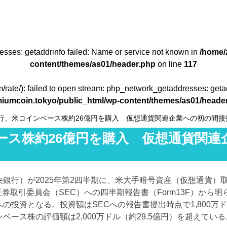
resses: getaddrinfo failed: Name or service not known in
/home/
content/themes/as01/header.php
on line
117
om/rate/): failed to open stream: php_network_getaddresses: geta
iumcoin.tokyo/public_html/wp-content/themes/as01/heade
行、米コインベース株約26億円を購入 仮想通貨関連企業への初の間接
ース株約26億円を購入 仮想通貨関連
銀行）が2025年第2四半期に、米大手暗号資産（仮想通貨）
証券取引委員会（SEC）への四半期報告書（Form13F）から明
投資となる。投資額はSECへの報告書提出時点で1,800万ドル
ベース株の評価額は2,000万ドル（約29.5億円）を超えてい